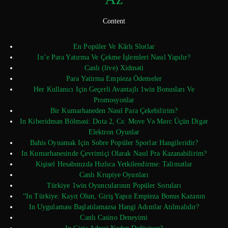
Content
En Popüler Ve Kârlı Slotlar
In’e Para Yatırma Ve Çekme İşlemleri Nasıl Yapılır?
Canlı (live) Xidməti
Para Yatirma Empieza Ödemeler
Her Kullanıcı Için Geçerli Avantajlı 1win Bonusları Ve
Promosyonlar
Bir Kumarhaneden Nasıl Para Çekebilirim?
In Kiberidman Bölməsi: Dota 2, Cs: Move Və Mərc Üçün Digər
Elektron Oyunlar
Bahis Oynamak Için Sobre Popüler Sporlar Hangileridir?
In Kumarhanesinde Çevrimiçi Olarak Nasıl Pra Kazanabilirim?
Kişisel Hesabınızda Hızlıca Yetkilendirme: Talimatlar
Canlı Krupiye Oyunları
Türkiye 1win Oyuncularının Popüler Soruları
“In Türkiye: Kayıt Olun, Giriş Yapın Empieza Bonus Kazanın
In Uygulaması Başlatılamazsa Hangi Adımlar Atılmalıdır?
Canlı Casino Deneyimi