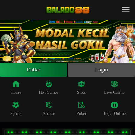
Beranda
Slot Online
Live Casino
Sportsbook
Arcade
Togel Online
Daftar
Login
Poker
Whatsapp
Home
Hot Games
Slots
Live Casino
Telegram
Sports
Arcade
Poker
Togel Online
Livechat