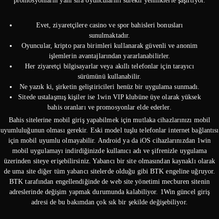
promosyonların yanı sıra oyuncularını sürekli yeniliklerle şaşırtıyor.
Evet, ziyaretçilere casino ve spor bahisleri bonusları
sunulmaktadır.
Oyuncular, kripto para birimleri kullanarak güvenli ve anonim
işlemlerin avantajlarından yararlanabilirler.
Her ziyaretçi bilgisayarlar veya akıllı telefonlar için tarayıcı
sürümünü kullanabilir.
Ne yazık ki, şirketin geliştiricileri henüz bir uygulama sunmadı.
Sitede ustalaşmış kişiler ise 1win VIP klubüne üye olarak yüksek
bahis oranları ve promosyonlar elde ederler.
Bahis sitelerine mobil giriş yapabilmek için mutlaka cihazlarınızı mobil
uyumluluğunun olması gerekir. Eski model tuşlu telefonlar internet bağlantısı
için mobil uyumlu olmayabilir. Android ya da iOS cihazlarınızdan 1win
mobil uygulamayı indirdiğinizde kullanıcı adı ve şifrenizle uygulama
üzerinden siteye erişebilirsiniz. Yabancı bir site olmasından kaynaklı olarak
de uma site diğer tüm yabancı sitelerde olduğu gibi BTK engeline uğruyor.
BTK tarafından engellendiğinde de web site yönetimi mecburen sitenin
adreslerinde değişim yapmak durumunda kalabiliyor. 1Win güncel giriş
adresi de bu bakımdan çok sık bir şekilde değişebiliyor.