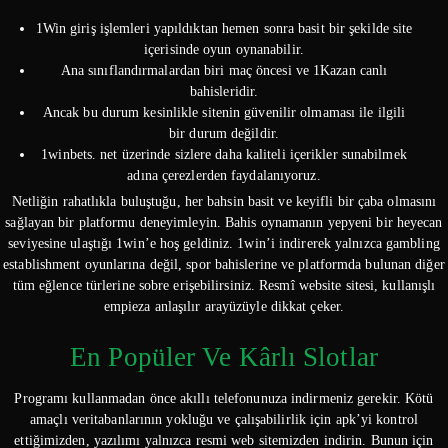
1Win giriş işlemleri yapıldıktan hemen sonra basit bir şekilde site
içerisinde oyun oynanabilir.
Ana sınıflandırmalardan biri maç öncesi ve 1Kazan canlı
bahisleridir.
Ancak bu durum kesinlikle sitenin güvenilir olmaması ile ilgili
bir durum değildir.
1winbets. net üzerinde sizlere daha kaliteli içerikler sunabilmek
adına çerezlerden faydalanıyoruz.
Netliğin rahatlıkla buluştuğu, her bahsin basit ve keyifli bir çaba olmasını
sağlayan bir platformu deneyimleyin. Bahis oynamanın yepyeni bir heyecan
seviyesine ulaştığı 1win’e hoş geldiniz. 1win’i indirerek yalnızca gambling
establishment oyunlarına değil, spor bahislerine ve platformda bulunan diğer
tüm eğlence türlerine sobre erişebilirsiniz. Resmî website sitesi, kullanışlı
empieza anlaşılır arayüzüyle dikkat çeker.
En Popüler Ve Kârlı Slotlar
Programı kullanmadan önce akıllı telefonunuza indirmeniz gerekir. Kötü
amaçlı veritabanlarının yokluğu ve çalışabilirlik için apk’yi kontrol
ettiğimizden, yazılımı yalnızca resmi web sitemizden indirin. Bunun için