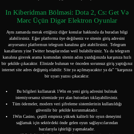
In Kiberidman Bölməsi: Dota 2, Cs: Get Və
Mərc Üçün Digər Elektron Oyunlar
Aynı zamanda merak ettiğiniz diğer konular hakkında da buradan bilgi
alabilirsiniz. Eğer platforma üye değilseniz ve sitenin giriş adresini
arıyorsanız platformun telegram kanalına göz atabilirsiniz. Telegram
kanallarını yine Twitter hesaplarından weil bulabilirsiniz. Ya da telegram
kanalına girerek arama kısmından sitenin adını yazdığınızda karşınıza hızlı
bir şekilde çıkacaktır. Elinizde bulunan ve önceden sorunsuz giriş yaptığınız
internet site adres değişmiş olabilir. Site ya açılmayacaktır ya da” “karşınıza
bir uyarı yazısı çıkacaktır.
Bu bilgileri kullanarak 1Win en yeni giriş adresini bulmak
istemiyorsanız sitemizde yer alan butonları tıklayabilirsiniz.
Tüm ödemeler, modern veri şifreleme sistemlerinin kullanıldığı
güvenilir bir şekilde korunmaktadır.
1Win Casino, çeşitli empieza yüksek kaliteli bir oyun deneyimi
sağlamak için sektördeki önde gelen oyun sağlayıcılarından
bazılarıyla işbirliği yapmaktadır.