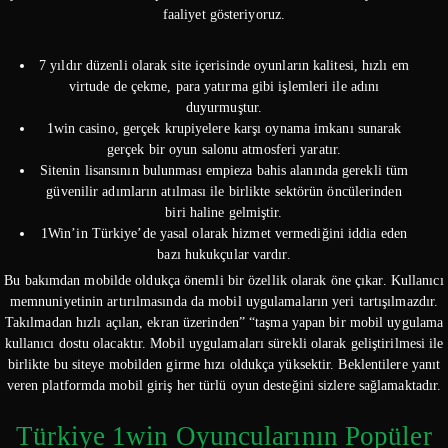
faaliyet gösteriyoruz.
7 yıldır düzenli olarak site içerisinde oyunların kalitesi, hızlı em
virtude de çekme, para yatırma gibi işlemleri ile adını
duyurmuştur.
1win casino, gerçek krupiyelere karşı oynama imkanı sunarak
gerçek bir oyun salonu atmosferi yaratır.
Sitenin lisansının bulunması empieza bahis alanında gerekli tüm
güvenilir adımların atılması ile birlikte sektörün öncülerinden
biri haline gelmiştir.
1Win’in Türkiye’de yasal olarak hizmet vermediğini iddia eden
bazı hukukçular vardır.
Bu bakımdan mobilde oldukça önemli bir özellik olarak öne çıkar. Kullanıcı
memnuniyetinin artırılmasında da mobil uygulamaların yeri tartışılmazdır.
Takılmadan hızlı açılan, ekran üzerinden” “taşma yapan bir mobil uygulama
kullanıcı dostu olacaktır. Mobil uygulamaları sürekli olarak geliştirilmesi ile
birlikte bu siteye mobilden girme hızı oldukça yüksektir. Beklentilere yanıt
veren platformda mobil giriş her türlü oyun desteğini sizlere sağlamaktadır.
Türkiye 1win Oyuncularının Popüler