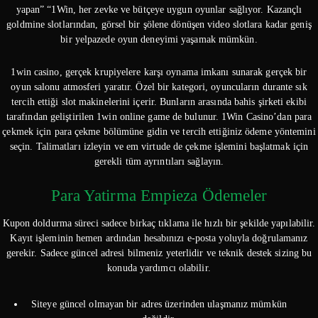
yapan” “1Win, her zevke ve bütçeye uygun oyunlar sağlıyor. Kazançlı
goldmine slotlarından, görsel bir şölene dönüşen video slotlara kadar geniş
bir yelpazede oyun deneyimi yaşamak mümkün.
1win casino, gerçek krupiyelere karşı oynama imkanı sunarak gerçek bir
oyun salonu atmosferi yaratır. Özel bir kategori, oyuncuların durante sık
tercih ettiği slot makinelerini içerir. Bunların arasında bahis şirketi ekibi
tarafından geliştirilen 1win online game de bulunur. 1Win Casino’dan para
çekmek için para çekme bölümüne gidin ve tercih ettiğiniz ödeme yöntemini
seçin. Talimatları izleyin ve em virtude de çekme işlemini başlatmak için
gerekli tüm ayrıntıları sağlayın.
Para Yatirma Empieza Ödemeler
Kupon doldurma süreci sadece birkaç tıklama ile hızlı bir şekilde yapılabilir.
Kayıt işleminin hemen ardından hesabınızı e-posta yoluyla doğrulamanız
gerekir. Sadece güncel adresi bilmeniz yeterlidir ve teknik destek sizing bu
konuda yardımcı olabilir.
Siteye güncel olmayan bir adres üzerinden ulaşmanız mümkün