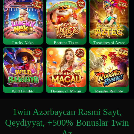
Lucky Neko
Fortune Tiger
Treasures of Aztec
Wild Bandito
Dreams of Macau
Rooster Rumble
1win Azərbaycan Rəsmi Sayt,
Qeydiyyat, +500% Bonuslar 1win
Az