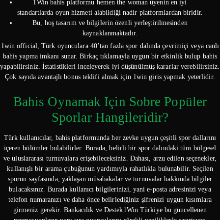
1Win bahis platformu hemen the woman üyenin en iyi
standartlarda oyun hizmeti alabildiği nadir platformlardan biridir.
Bu, hoş tasarım ve bilgilerin özenli yerleştirilmesinden
kaynaklanmaktadır.
1win official, Türk oyunculara 40’tan fazla spor dalında çevrimiçi veya canlı
bahis yapma imkanı sunar. Birkaç tıklamayla uygun bir etkinlik bulup bahis
yapabilirsiniz. İstatistikleri inceleyerek iyi düşünülmüş kararlar verebilirsiniz.
Çok sayıda avantajlı bonus teklifi almak için 1win giris yapmak yeterlidir.
Bahis Oynamak Için Sobre Popüler
Sporlar Hangileridir?
Türk kullanıcılar, bahis platformunda her zevke uygun çeşitli spor dallarını
içeren bölümler bulabilirler. Burada, belirli bir spor dalındaki tüm bölgesel
ve uluslararası turnuvalara erişebileceksiniz. Dahası, arzu edilen seçenekler,
kullanışlı bir arama çubuğunun yardımıyla rahatlıkla bulunabilir. Seçilen
sporun sayfasında, yaklaşan müsabakalar ve turnuvalar hakkında bilgiler
bulacaksınız. Burada kullanıcı bilgilerinizi, yani e-posta adresinizi veya
telefon numaranızı ve daha önce belirlediğiniz şifrenizi uygun kısımlara
girmeniz gerekir. Bankacılık ve Destek1Win Türkiye bu güncellenen