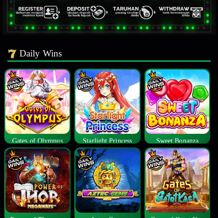
Daily Wins
Gates of Olympus
Starlight Princess
Sweet Bonanza