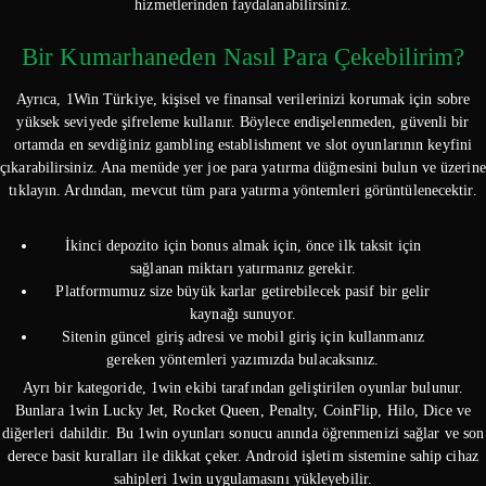
hizmetlerinden faydalanabilirsiniz.
Bir Kumarhaneden Nasıl Para Çekebilirim?
Ayrıca, 1Win Türkiye, kişisel ve finansal verilerinizi korumak için sobre
yüksek seviyede şifreleme kullanır. Böylece endişelenmeden, güvenli bir
ortamda en sevdiğiniz gambling establishment ve slot oyunlarının keyfini
çıkarabilirsiniz. Ana menüde yer joe para yatırma düğmesini bulun ve üzerine
tıklayın. Ardından, mevcut tüm para yatırma yöntemleri görüntülenecektir.
İkinci depozito için bonus almak için, önce ilk taksit için
sağlanan miktarı yatırmanız gerekir.
Platformumuz size büyük karlar getirebilecek pasif bir gelir
kaynağı sunuyor.
Sitenin güncel giriş adresi ve mobil giriş için kullanmanız
gereken yöntemleri yazımızda bulacaksınız.
Ayrı bir kategoride, 1win ekibi tarafından geliştirilen oyunlar bulunur.
Bunlara 1win Lucky Jet, Rocket Queen, Penalty, CoinFlip, Hilo, Dice ve
diğerleri dahildir. Bu 1win oyunları sonucu anında öğrenmenizi sağlar ve son
derece basit kuralları ile dikkat çeker. Android işletim sistemine sahip cihaz
sahipleri 1win uygulamasını yükleyebilir.