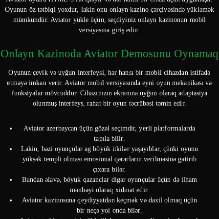
Oyunun öz tətbiqi yoxdur, lakin onu onlayn kazino çərçivəsində yükləmək
mümkündür. Aviator yükle üçün, seçdiyiniz onlayn kazinonun mobil
versiyasına giriş edin.
Onlayn Kazinoda Aviator Demosunu Oynamaq
Oyunun çevik və uyğun interfeysi, hər hansı bir mobil cihazdan istifadə
etməyə imkan verir. Aviator mobil versiyasında eyni oyun mekanikası və
funksiyalar mövcuddur. Cihazınızın ekranına uyğun olaraq adaptasiya
olunmuş interfeys, rahat bir oyun təcrübəsi təmin edir.
Aviator azerbaycan üçün gözəl seçimdir, yerli platformalarda
tapıla bilir.
Lakin, bəzi oyunçular ag böyük itkilər yaşayıblar, çünki oyunu
yüksək templi olması emosional qərarların verilməsinə gətirib
çıxara bilər.
Bundan əlavə, böyük qazanclar digər oyunçular üçün də ilham
mənbəyi olaraq xidmət edir.
Aviator kazinosuna qeydiyyatdan keçmək və daxil olmaq üçün
bir neçə yol onda bilər.