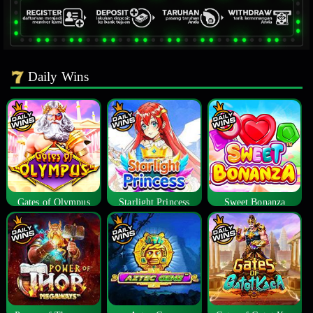
Daily Wins
Gates of Olympus
Starlight Princess
Sweet Bonanza