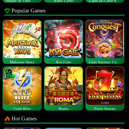
Power of Thor Megaways
Aztec Gems
Gates of Gatot Kaca
Popular Games
Mahjong Ways
Koi Gate
Gem Saviour Conquest
Gold Blitz
Roma
Fiery Sevens
Hot Games