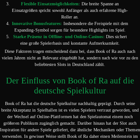
Flexible Einsatzmöglichkeiten:
Die breite Spanne an
Einsatzgrößen spricht sowohl Anfänger als auch erfahrene High-
Roller an.
Innovative Bonusfeatures:
Insbesondere die Freispiele mit dem
Expanding-Symbol sorgen für besondere Highlights im Spiel.
Starke Präsenz in Offline- und Online-Casinos:
Dies sichert
eine große Spielerbasis und konstante Aufmerksamkeit.
Diese Faktoren tragen entscheidend dazu bei, dass Book of Ra auch nach
vielen Jahren nicht an Relevanz eingebüßt hat, sondern nach wie vor zu den
beliebtesten Slots in Deutschland zählt.
Der Einfluss von Book of Ra auf die
deutsche Spielkultur
Book of Ra hat die deutsche Spielkultur nachhaltig geprägt. Durch seine
breite Akzeptanz in Spielhallen ist es vielen Spielern vertraut geworden, und
der Wechsel auf Online-Plattformen hat den Spielautomat einem noch
größeren Publikum zugänglich gemacht. Darüber hinaus hat der Slot auch
Inspiration für andere Spiele geliefert, die ähnliche Mechaniken oder Themen
verwenden. In gewisser Weise stellt Book of Ra daher einen Meilenstein im