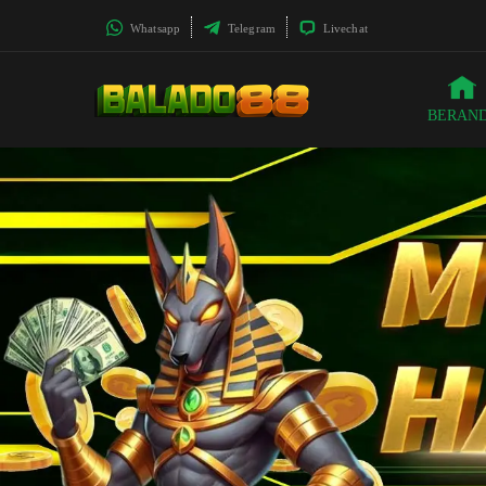
Whatsapp
Telegram
Livechat
BERAN