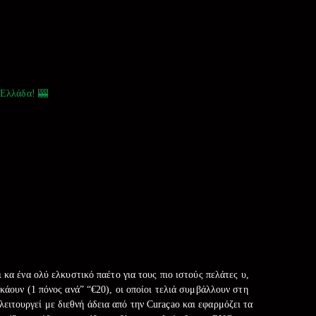
 Ελλάδα! 🎰
κα ένα ολύ ελκυστικό παέτο για τους πιο ιστούς πελάτες υ,
κάουν (1 πόνος ανά” “€20), οι οποίοι τελιά συμβάλλουν στη
λειτουργεί με διεθνή άδεια από την Curaçao και εφαρμόζει τα