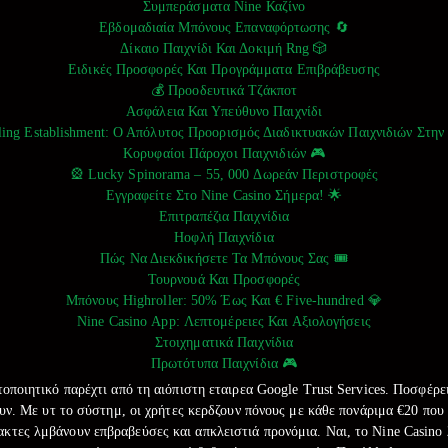
Συμπεράσματα Ninе Καζίνο
Εβδομαδιαία Μπόνους Επαναφόρτωσης 🔄
Δίκαιο Παιχνίδι Και Δοκιμή Rng 🎲
Ειδικές Προσφορές Και Προγράμματα Επιβράβευσης
💰 Προοδευτικά Τζάκποτ
Ασφάλεια Και Υπεύθυνο Παιχνίδι
ing Establishment: Ο Απόλυτος Προορισμός Διαδικτυακών Παιχνιδιών Στην
Κορυφαίοι Πάροχοι Παιχνιδιών 🎮
🎡 Lucky Spinorama – 55, 000 Δωρεάν Περιστροφές
Εγγραφείτε Στο Nine Casino Σήμερα! 🌟
Επιτραπέζια Παιχνίδια
Ηοφλή Παιχνίδια
Πώς Να Διεκδικήσετε Τα Μπόνους Σας 🎟️
Τουρνουά Και Προσφορές
Μπόνους Highroller: 50% Έως Και € Five-hundred 💎
Ninе Саsinо Аpp: Λεπτομέρειες Και Αξιολογήσεις
Στοιχηματικά Παιχνίδια
Πρωτότυπα Παιχνίδια 🎮
ποιητικό παρέχτι από τη αιόπιστη εταιρεα Google Trust Services. Ποσφέρει 
ν. Με υτ το σύστημ, οι χρήτες κερδζουν πόνους με κάθε πονάριμα €20 που 
ακτες λμβάνουν επβραβεύσες και απκλειστιά προνόμια. Ναι, το Nine Casino 