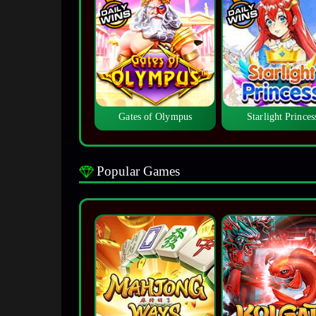
Gates of Olympus
Starlight Princes
Popular Games