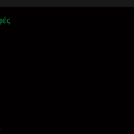
φές
✨