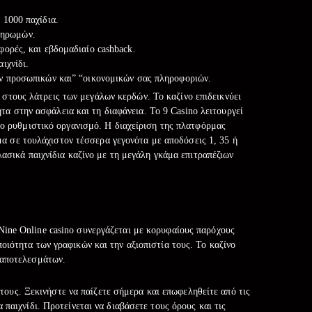
 1000 παχίδια.
ληρωμών.
ορές, και εβδομαδιαίο cashback.
ιχνίδι.
ων προσωπικών και” “οικονομικών σας πληροφοριών.
στους λάτρεις των μεγάλων κερδών. Το καζίνο επιδεικνύει
ητα στην ασφάλεια και τη διαφάνεια. Το 9 Casino λειτουργεί
ο ρυθμιστικό οργανισμό. Η διαχείριση της πλατφόρμας
ημα σε τουλάχιστον τέσσερα γεγονότα με αποδόσεις 1, 35 ή
ασικά παιχνίδια καζίνο με τη μεγάλη γκάμα επιτραπέζιων
Nine Online casino συνεργάζεται με κορυφαίους παρόχους
ποιότητα των γραφικών και την αξιοπιστία τους. Το καζίνο
ν αποτελεσμάτων.
ντους. Ξεκινήστε να παίζετε σήμερα και επωφεληθείτε από τις
παιχνίδι. Προτείνεται να διαβάσετε τους όρους και τις