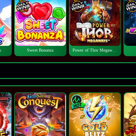
s
Sweet Bonanza
Power of Thor Megaways