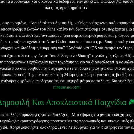
ς τα προσωπικά και οικονομικά δεδομένα των παικτών. Παράλληλα, υποστηρ
όλες τις δραστηριότητες.
, συγκεκριμένα, είναι ιδιαίτερα δημοφιλή, καθώς προέρχονται από κορυφαίο
υποστήριξης πελατών του Ninе καζίνο και διαπιστώσαμε ότι παρέχεται μια π
 κερδίσετε φανταστικές ανταμοιβές, από δωρεάν περιστροφές και μπόνους με
ή επιτραπζιω παιχνιδιώ το Nine Casino ικαοποιεί πακτες με διαφορετκά γούσ
υπάρχει και διαθέσιμη εφαρμογή για” “Android και iOS για ακόμα ταχύτερη 
ικό ήχο και λειτουργούν με “αποδεδειγμένα δίκαιη” τεχνολογία, εξασφαλίζο
ήση προηγμένων τεχνολογιών κρυπτογράφησης για να διασφαλιστεί η ασφάλε
γαλεία που σας βοηθούν να διαχειριστείτε τη δραστηριότητά σας στο παιχνίδ
 ομάδα υποστήριξης είναι διαθέσιμη 24 ώρες το 24ωρο για να σας βοηθήσε
 γρήγορους χρόνους επεξεργασίας και ισχυρά μέτρα ασφαλείας, διασφαλίζου
ninecasino.com
.
Δημοφιλή Και Αποκλειστικά Παιχνίδια 
υμε πολλές παραλλαγές για να διαλέξετε. Μια υψηλής ενέργειας εκδοχή της
τεχνολογία κρυπτογράφησης προστατεύει τις προσωπικές και οικονομικές π
χνίδι. Χρησιμοποιήστε ολοκληρωμένες λειτουργίες για να διατηρήσετε τον έ