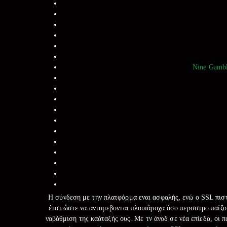
Nine Gambl
Η σύνδεση με την πλατφόρμα εναι ασφαλής, ενώ ο SSL πιστο
έτσι ώστε να ανταμεβονται πλουιάροχα όσο περσστρο παίζου
ναβάθμιση της καάταξής ους. Με τν άνοδ σε νέα επίεδα, οι π