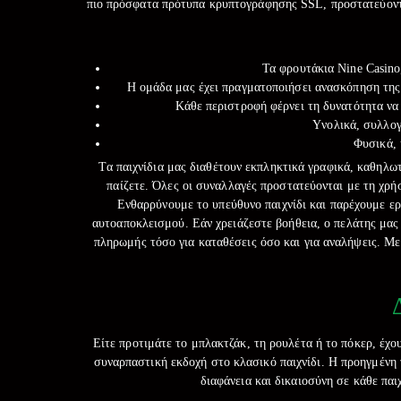
πιο πρόσφατα πρότυπα κρυπτογράφησης SSL, προστατεύοντα
Τα φρουτάκια Nine Casino
Η ομάδα μας έχει πραγματοποιήσει ανασκόπηση της 
Κάθε περιστροφή φέρνει τη δυνατότητα να
Υνολικά, συλλογ
Φυσικά, 
Τα παιχνίδια μας διαθέτουν εκπληκτικά γραφικά, καθηλωτ
παίζετε. Όλες οι συναλλαγές προστατεύονται με τη χρ
Ενθαρρύνουμε το υπεύθυνο παιχνίδι και παρέχουμε ερ
αυτοαποκλεισμού. Εάν χρειάζεστε βοήθεια, ο πελάτης μας
πληρωμής τόσο για καταθέσεις όσο και για αναλήψεις. Με
Είτε προτιμάτε το μπλακτζάκ, τη ρουλέτα ή το πόκερ, έχο
συναρπαστική εκδοχή στο κλασικό παιχνίδι. Η προηγμένη 
διαφάνεια και δικαιοσύνη σε κάθε παι