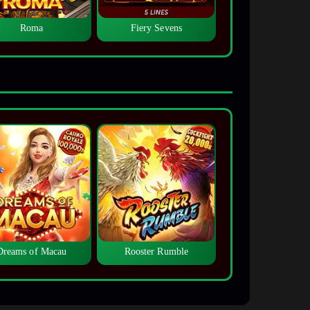
Roma
Fiery Sevens
Dreams of Macau
Rooster Rumble