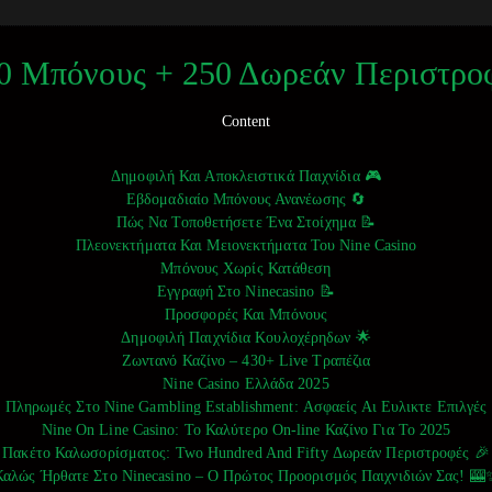
0 Μπόνους + 250 Δωρεάν Περιστρο
Content
Δημοφιλή Και Αποκλειστικά Παιχνίδια 🎮
Εβδομαδιαίο Μπόνους Ανανέωσης 🔄
Πώς Να Τοποθετήσετε Ένα Στοίχημα 📝
Πλεονεκτήματα Και Μειονεκτήματα Του Nine Casino
Μπόνους Χωρίς Κατάθεση
Εγγραφή Στο Ninecasino 📝
Προσφορές Και Μπόνους
Δημοφιλή Παιχνίδια Κουλοχέρηδων 🌟
Ζωντανό Καζίνο – 430+ Live Τραπέζια
Nine Casino Ελλάδα 2025
Πληρωμές Στο Nine Gambling Establishment: Ασφαείς Αι Ευλικτε Επιλγές
Nine On Line Casino: Το Καλύτερο On-line Καζίνο Για Το 2025
Πακέτο Καλωσορίσματος: Two Hundred And Fifty Δωρεάν Περιστροφές 🎉
Καλώς Ήρθατε Στο Ninecasino – Ο Πρώτος Προορισμός Παιχνιδιών Σας! 🎰