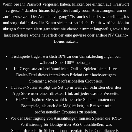
Wenn Sie Ihr Passwort vergessen haben, klicken Sie einfach auf „Passwort
vergessen“ darüber hinaus folgen Sie family room Anweisungen, um es
zurückzusetzen. Der Anmeldevorgang” “ist auch schnell sowie reibungslos
und sorgt dafür, dass Ihr Konto sicher ist natürlich. Damit wird ha sido im
übrigen Stammspielern garantiert nie ebenso nimmer langweilig sowie fue
lässt sich diese woche neuerlich der eine gewisse oder andere NV Casino-
Bonus nutzen.
Tischspiele tragen wirklich 10% zu den Umsatzbedingungen bei,
während Slots 100% beitragen.
Im Gegensatz zu herkömmlichen Online-Spielen bieten Live-
Dealer-Titel dieses interaktives Erlebnis mit hochwertigem
Streaming sowie professionellen Croupiers.
Für iOS-Nutzer erfolgt die Set up in wenigen Schritten über den
App Store oder einen direkten Link auf jeder Casino-Webseite.
Hier” “aufspüren Sie sowohl klassische Spielautomaten und
Brettspiele, als auch die Möglichkeit, in Echtzeit mit
professionellen Croupiers zu spielen.
Vor der Beantragung von Auszahlungen müssen Spieler die KYC-
Verifizierung für Beträge über 955 € abschließen, was
Standardpraxis für Sicherheit und regulatorische Compliance ist.