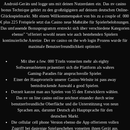
Android-Geräts und logge uns mit deinen Nutzerdaten ein. Das nv casino
bonus Technique gehört zu den großzügigsten auf deinem deutschen Online-
Glücksspielmarkt. Mit einem Willkommenspaket von bis zu a couple of. 000
€ plus 225 Freispiele setzt das Casino neue Maßstäbe für Spielerbelohnungen.
Das umfassende Bonusprogramm erstreckt sich über verschiedene Kategorien
ebenso” “offeriert sowohl neuen wie auch bestehenden Spielern
kontinuierliche Anreize. Der nv casino on the web login Prozess wurde für
maximale Benutzerfreundlichkeit optimiert.
Mit über a few. 000 Titeln vonseiten mehr als eighty
Softwareanbietern präsentiert sich die Plattform als wahres
Gaming-Paradies für anspruchsvolle Spieler.
Einer der Hauptvorteile unserer Casino-Website ist pass away
beeindruckende Auswahl a good Spielen.
Derzeit kannst man aus Spielen von 55 den Entwicklern wählen.
Das nv on line casino online zeichnet einander durch seine
benutzerfreundliche Oberfläche und die Unterstützung von neun
Sprachen aus, darunter Deutsch als Hauptsprache für den
deutschen Markt.
Die cellular cell phone Version ebenso die App offerieren vollen
Zugriff bei dasjenige Spielgeschehen vonseiten ihnen Gerät aus.