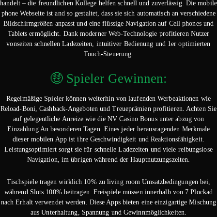
handelt – die freundlichen Kollege helfen schnell und zuverlässig. Die mobile
phone Webseite ist and so gestaltet, dass sie sich automatisch an verschiedene
Bildschirmgrößen anpasst und eine flüssige Navigation auf Cell phones und
Tablets ermöglicht. Dank moderner Web-Technologie profitieren Nutzer
vonseiten schnellen Ladezeiten, intuitiver Bedienung und 1er optimierten
Touch-Steuerung.
🤑 Spieler Gewinnen:
Regelmäßige Spieler können weiterhin von laufenden Werbeaktionen wie
Reload-Boni, Cashback-Angeboten und Treueprämien profitieren. Achten Sie
auf gelegentliche Anreize wie die NV Casino Bonus unter abzug von
Einzahlung An besonderen Tagen. Eines jeder herausragenden Merkmale
dieser mobilen App ist ihre Geschwindigkeit und Reaktionsfähigkeit.
Leistungsoptimiert sorgt sie für schnelle Ladezeiten und viele reibungslose
Navigation, im übrigen während der Hauptnutzungszeiten.
Tischspiele tragen wirklich 10% zu living room Umsatzbedingungen bei,
während Slots 100% beitragen. Freispiele müssen innerhalb von 7 Plockad
nach Erhalt verwendet werden. Diese Apps bieten eine einzigartige Mischung
aus Unterhaltung, Spannung und Gewinnmöglichkeiten.