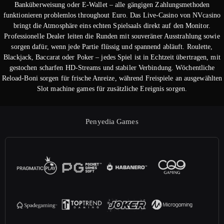
Banküberweisung oder E-Wallet – alle gängigen Zahlungsmethoden
funktionieren problemlos throughout Euro. Das Live-Casino von NVcasino
bringt die Atmosphäre eins echten Spielsaals direkt auf den Monitor.
Professionelle Dealer leiten die Runden mit souveräner Ausstrahlung sowie
sorgen dafür, wenn jede Partie flüssig und spannend abläuft. Roulette,
Blackjack, Baccarat oder Poker – jedes Spiel ist in Echtzeit übertragen, mit
gestochen scharfen HD-Streams und stabiler Verbindung. Wöchentliche
Reload-Boni sorgen für frische Anreize, während Freispiele an ausgewählten
Slot machine games für zusätzliche Ereignis sorgen.
Penyedia Games