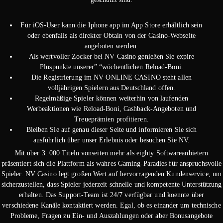
Für iOS-User kann die Iphone app im App Store erhältlich sein
oder ebenfalls als direkter Obtain von der Casino-Webseite
angeboten werden.
Als wertvoller Zocker bei NV Casino genießen Sie expire
Pluspunkte unserer” “wöchentlichen Reload-Boni.
Die Registrierung im NV ONLINE CASINO steht allen
volljährigen Spielern aus Deutschland offen.
Regelmäßige Spieler können weiterhin von laufenden
Werbeaktionen wie Reload-Boni, Cashback-Angeboten und
Treueprämien profitieren.
Bleiben Sie auf genau dieser Seite und informieren Sie sich
ausführlich über unser Erlebnis oder besuchen Sie NV.
Mit über 3. 000 Titeln vonseiten mehr als eighty Softwareanbietern
präsentiert sich die Plattform als wahres Gaming-Paradies für anspruchsvolle
Spieler. NV Casino legt großen Wert auf hervorragenden Kundenservice, um
sicherzustellen, dass Spieler jederzeit schnelle und kompetente Unterstützung
erhalten. Das Support-Team ist 24/7 verfügbar und koennte über
verschiedene Kanäle kontaktiert werden. Egal, ob es einander um technische
Probleme, Fragen zu Ein- und Auszahlungen oder aber Bonusangebote