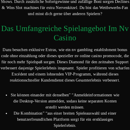
Shows. Durch zusätzliche Sofortgewinne und zufällige Boni sorgen Declines
& Wins Slot machines für extra Nervenkitzel. Du bist das Wettbewerbs-Fan
und misst dich gerne über anderen Spielern?
Das Umfangreiche Spielangebot Im Nv
Casino
Dazu besuchen exklusive Extras, wie ein nv gambling establishment bonus
code ohne einzahlung oder dieses spezieller nv online casino promocode, die
für noch mehr Spielspaß sorgen. Dieses Diamond für den zeitnahen Support
verbessert dasjenige Spielerlebnis insgesamt. Spieler profitieren von scharfen
Excédent und einem lohnenden VIP-Programm, während dieses
reaktionsschneller Kundendienst dieses Gesamterlebnis verbessert.
Sie können einander mit denselben” “Anmeldeinformationen wie
die Desktop-Version anmelden, sodass keine separaten Konten
erstellt werden müssen.
Die Kombination” “aus einer breiten Spieleauswahl und einer
benutzerfreundlichen Plattform sorgt für ein erstklassiges
Spielerlebnis.