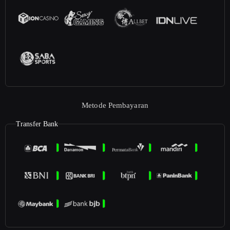
Metode Pembayaran
Transfer Bank