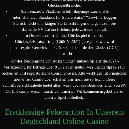
Glücksspielbranche.
Als lizenzierte Plattform erfüllt dasjenige Casino alle
internationalen Standards für Spielerscutz.” “[newline]Loggen
Sie sich leicht ein, tätigen Sie Einzahlungen und genießen Sie
das volle NV Casino Erlebnis jederzeit und überall.
In Deutschland ist Online-Glücksspiel durch den
Glücksspielstaatsvertrag (GlüStV 2021) geregelt sowie wird
durch expire Gemeinsame Glücksspielbehörde der Länder (GGL)
überwacht.
Vor der Beantragung von Auszahlungen müssen Spieler die KYC-
Verifizierung für Beträge über 955 € abschließen, was Standardpraxis für
Sicherheit und regulatorische Compliance ist. Alle wichtigen Informationen
über unser Casino über erhalten war noch nie so leicht. Diese
Schnellübersichtstabelle bietet alles, was i über die Besonderheiten von NV
On line casino wissen musst, von unserem Willkommensangebot bis zu
unserer Spielbibliothek.
Erstklassige Pokeraction In Unserem
Deutschland Online Casino