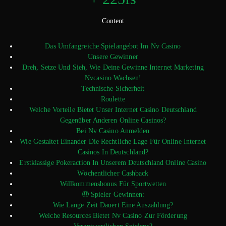
Content
Das Umfangreiche Spielangebot Im Nv Casino
Unsere Gewinner
Dreh, Setze Und Sieh, Wie Deine Gewinne Internet Marketing
Nvcasino Wachsen!
Technische Sicherheit
Roulette
Welche Vorteile Bietet Unser Internet Casino Deutschland
Gegenüber Anderen Online Casinos?
Bei Nv Casino Anmelden
Wie Gestaltet Einander Die Rechtliche Lage Für Online Internet
Casinos In Deutschland?
Erstklassige Pokeraction In Unserem Deutschland Online Casino
Wöchentlicher Cashback
Willkommensbonus Für Sportwetten
🤑 Spieler Gewinnen:
Wie Lange Zeit Dauert Eine Auszahlung?
Welche Resources Bietet Nv Casino Zur Förderung