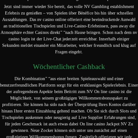
Jetzt sind immer wieder Sie bereit, das volle NV Gambling establishment
Erlebnis zu genießen – von Spielen über Bénéfice bis hin über schnellen
Auszahlungen. Das nv casino online offeriert eine beeindruckende Auswahl
an traditionellen Tischspielen und Live-Casino-Erlebnissen, pass away die
Atmosphäre echter Casinos direkt” “nach Hause bringen. Schon nach dem nv
casino login ist der Live-Chat jederzeit erreichbar. Innerhalb einiger
Sekunden meldet einander ein Mitarbeiter, welcher freundlich und klug auf
Fragen eingeht.
Wöchentlicher Cashback
Die Kombination” “aus einer breiten Spieleauswahl und einer
benutzerfreundlichen Plattform sorgt für ein erstklassiges Spielerlebnis. Einer
der aufregendsten Aspekte beim Beitritt zum NV On line casino ist die
Möglichkeit, von seinem großzügigen Willkommensbonuspaket zu
profitieren. Sie können ha sido nach der Überprüfung Ihres Kontos darüber
hinaus Ihrer ersten Einzahlung geltend machen. Ob Sie sich durch Slots und
Tischspielen auskennen oder neugierig auf Live Supplier Erfahrungen sind,
für jeden Geschmack ist auch etwas dabei On line casino Jackpot NV Zu
gewinnen. Neue Zocker können sich unter uns zunächst auf einen
großzügigen Willkommensbonus freuen. Zusätzlich offerieren wir jede