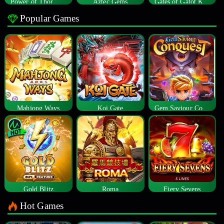
Power of Thor Megaways
Aztec Gems
Gates of Gatot Kaca
Popular Games
Mahjong Ways
Koi Gate
Gem Saviour Conquest
Gold Blitz
Roma
Fiery Sevens
Hot Games