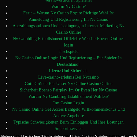
Verantwortlichen Spielens?
Warum Nv Casino?
Fazit – Warum Nv Casino Expire Richtige Wahl Ist
Anmeldung Und Registrierung Im Nv Casino
Auszahlungsoptionen Und -bedingungen Internet Marketing Nv
Casino Online
Nv Gambling Establishment Offizielle Website Ebenso Online-
login
Tischspiele
Nv Casino Online Login Und Registrierung – Für Spieler In
Deutschland!
Lizenz Und Sicherheit
Live-casino-erlebnis Bei Nvcasino
Gute Gründe Für Unser Nv Online Casino Online
Sicherheit Ebenso Fairplay Im Or Even Her Nv Casino
Warum Nv Gambling Establishment Wählen?
“nv Casino Login
Nv Casino Online Get Access Echtgeld Willkommensbonus Und
Andere Angebote
Typische Schwierigkeiten Beim Einloggen Und Ihre Lösungen
Support‑service
Neben den klassischen Tischspielen und Live-Casino-Spielen haben wir auch