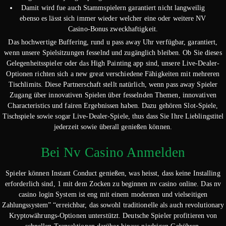
Damit wird fue auch Stammspielern garantiert nicht langweilig
ebenso es lässt sich immer wieder welcher eine oder weitere NV
Casino-Bonus zweckhaftigkeit.
Das hochwertige Buffering, rund u pass away Uhr verfügbar, garantiert,
wenn unsere Spielsitzungen fesselnd und zugänglich bleiben. Ob Sie dieses
Gelegenheitsspieler oder das High Painting app sind, unsere Live-Dealer-
Optionen richten sich a new great verschiedene Fähigkeiten mit mehreren
Tischlimits. Diese Partnerschaft stellt natürlich, wenn pass away Spieler
Zugang über innovativen Spielen über fesselnden Themen, innovativen
Characteristics und fairen Ergebnissen haben. Dazu gehören Slot-Spiele,
Tischspiele sowie sogar Live-Dealer-Spiele, thus dass Sie Ihre Lieblingstitel
jederzeit sowie überall genießen können.
Bei Nv Casino Anmelden
Spieler können Instant Conduct genießen, was heisst, dass keine Installing
erforderlich sind, 1 mit dem Zocken zu beginnen nv casino online. Das nv
casino login System ist eng mit einem modernen und vielseitigen
Zahlungssystem” “erreichbar, das sowohl traditionelle als auch revolutionary
Kryptowährungs-Optionen unterstützt. Deutsche Spieler profitieren von