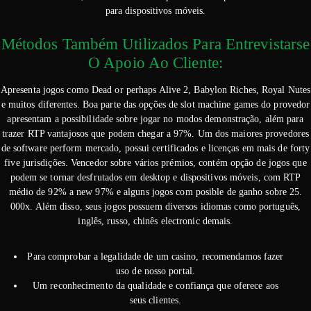
para dispositivos móveis.
Métodos Também Utilizados Para Entrevistarse
O Apoio Ao Cliente:
Apresenta jogos como Dead or perhaps Alive 2, Babylon Riches, Royal Nutes
e muitos diferentes. Boa parte das opções de slot machine games do provedor
apresentam a possibilidade sobre jogar no modos demonstração, além para
trazer RTP vantajosos que podem chegar a 97%. Um dos maiores provedores
de software perform mercado, possui certificados e licenças em mais de forty
five jurisdições. Vencedor sobre vários prémios, contém opção de jogos que
podem se tornar desfrutados em desktop e dispositivos móveis, com RTP
médio de 92% a new 97% e alguns jogos com posible de ganho sobre 25.
000x. Além disso, seus jogos possuem diversos idiomas como português,
inglês, russo, chinês electronic demais.
Para comprobar a legalidade de um casino, recomendamos fazer
uso de nosso portal.
Um reconhecimento da qualidade e confiança que oferece aos
seus clientes.