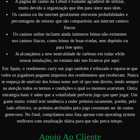
A página de casino da Lebull é bastante agradável de utilizar,
muito devido à organização que têm para since suas slots.
Os casinos on the internet geralmente oferecem probabilidades e
percentagens de retorno que são comparáveis aos internet casinos
físicos.
Os casinos online incluem ainda inúmeros bónus não-existentes
nos casinos físicos, como bónus de boas-vindas, sem depósito ou
para free spins.
Já alcançámos a new neutralidade de carbono em todas while
nossas instalações, no entanto não nos ficamos por aqui.
Em Spain, o rendimento carry out jogo também é tributado e espera-se que
todos os jogadores paguem impostos dos rendimentos que receberam. Nunca
se esqueça de usufruir dos bónus some sort of que tem direito, tendo sempre
na atenção todos os termos e condições o qual os mesmos acarretam. Outra
estratégia basic é saber que a volatilidade perform jogo que quer jogar. Um
game muito volátil tem tendência a ceder prémios raramente, porém, pelo
lado effettivo, os prémios atribuídos pelo jogo costumam ser de custos
generosos. No final, compilamos uma lista apenas com operating system
melhores com atualização diária para que não perca tempo.
Apoio Ao Cliente