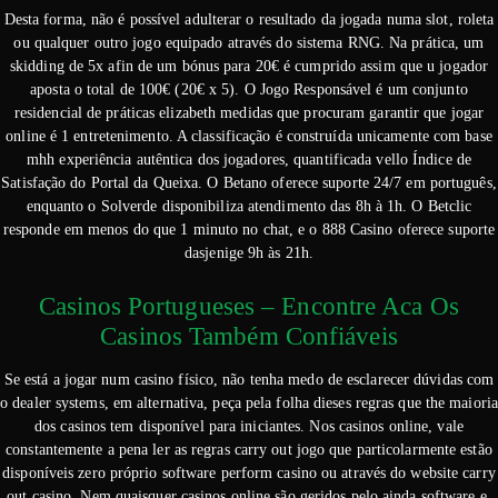
Desta forma, não é possível adulterar o resultado da jogada numa slot, roleta
ou qualquer outro jogo equipado através do sistema RNG. Na prática, um
skidding de 5x afin de um bónus para 20€ é cumprido assim que u jogador
aposta o total de 100€ (20€ x 5). O Jogo Responsável é um conjunto
residencial de práticas elizabeth medidas que procuram garantir que jogar
online é 1 entretenimento. A classificação é construída unicamente com base
mhh experiência autêntica dos jogadores, quantificada vello Índice de
Satisfação do Portal da Queixa. O Betano oferece suporte 24/7 em português,
enquanto o Solverde disponibiliza atendimento das 8h à 1h. O Betclic
responde em menos do que 1 minuto no chat, e o 888 Casino oferece suporte
dasjenige 9h às 21h.
Casinos Portugueses – Encontre Aca Os
Casinos Também Confiáveis
Se está a jogar num casino físico, não tenha medo de esclarecer dúvidas com
o dealer systems, em alternativa, peça pela folha dieses regras que the maioria
dos casinos tem disponível para iniciantes. Nos casinos online, vale
constantemente a pena ler as regras carry out jogo que particolarmente estão
disponíveis zero próprio software perform casino ou através do website carry
out casino. Nem quaisquer casinos online são geridos pelo ainda software e,