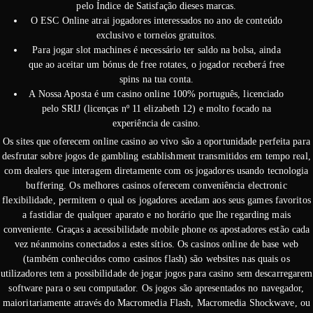
pelo Índice de Satisfação dieses marcas.
O ESC Online atrai jogadores interessados no ano de conteúdo
exclusivo e torneios gratuitos.
Para jogar slot machines é necessário ter saldo na bolsa, ainda
que ao aceitar um bónus de free rotates, o jogador receberá free
spins na tua conta.
A Nossa Aposta é um casino online 100% português, licenciado
pelo SRIJ (licenças nº 11 elizabeth 12) e molto focado na
experiência de casino.
Os sites que oferecem online casino ao vivo são a oportunidade perfeita para
desfrutar sobre jogos de gambling establishment transmitidos em tempo real,
com dealers que interagem diretamente com os jogadores usando tecnologia
buffering. Os melhores casinos oferecem conveniência electronic
flexibilidade, permitem o qual os jogadores acedam aos seus games favoritos
a fastidiar de qualquer aparato e no horário que lhe regarding mais
conveniente. Graças a acessibilidade mobile phone os apostadores estão cada
vez néanmoins conectados a estes sítios. Os casinos online de base web
(também conhecidos como casinos flash) são websites nas quais os
utilizadores tem a possibilidade de jogar jogos para casino sem descarregarem
software para o seu computador. Os jogos são apresentados no navegador,
maioritariamente através do Macromedia Flash, Macromedia Shockwave, ou