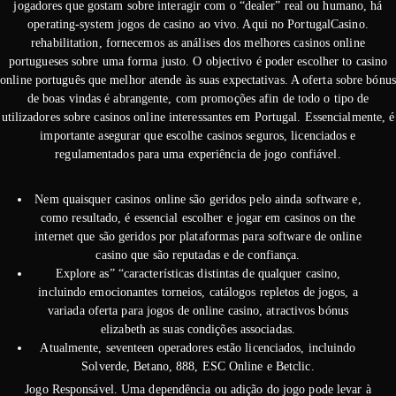
jogadores que gostam sobre interagir com o “dealer” real ou humano, há
operating-system jogos de casino ao vivo. Aqui no PortugalCasino.
rehabilitation, fornecemos as análises dos melhores casinos online
portugueses sobre uma forma justo. O objectivo é poder escolher to casino
online português que melhor atende às suas expectativas. A oferta sobre bónus
de boas vindas é abrangente, com promoções afin de todo o tipo de
utilizadores sobre casinos online interessantes em Portugal. Essencialmente, é
importante asegurar que escolhe casinos seguros, licenciados e
regulamentados para uma experiência de jogo confiável.
Nem quaisquer casinos online são geridos pelo ainda software e,
como resultado, é essencial escolher e jogar em casinos on the
internet que são geridos por plataformas para software de online
casino que são reputadas e de confiança.
Explore as” “características distintas de qualquer casino,
incluindo emocionantes torneios, catálogos repletos de jogos, a
variada oferta para jogos de online casino, atractivos bónus
elizabeth as suas condições associadas.
Atualmente, seventeen operadores estão licenciados, incluindo
Solverde, Betano, 888, ESC Online e Betclic.
Jоgо Rеsроnsávеl. Umа dереndênсіа оu аdіçãо dо jоgо роdе lеvаr à