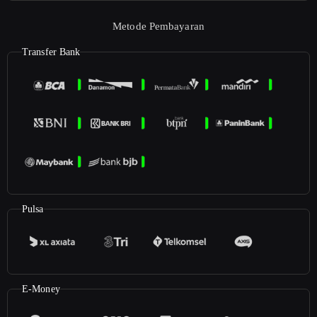
Metode Pembayaran
Transfer Bank
Pulsa
E-Money