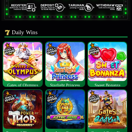
Daily Wins
Gates of Olympus
Starlight Princess
Sweet Bonanza