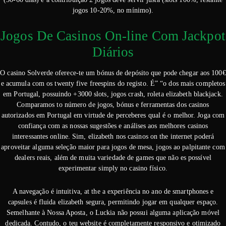
jogos 10-20%, no mínimo).
Jogos De Casinos On-line Com Jackpot
Diários
O casino Solverde oferece-te um bónus de depósito que pode chegar aos 100€
e acumula com os twenty five freespins do registo. É” “o dos mais completos
em Portugal, possuindo +3000 slots, jogos crash, roleta elizabeth blackjack.
Comparamos to número de jogos, bónus e ferramentas dos casinos
autorizados em Portugal em virtude de perceberes qual é o melhor. Joga com
confiança com as nossas sugestões e análises aos melhores casinos
interessantes online. Sim, elizabeth nos casinos on the internet poderá
aproveitar alguma seleção maior para jogos de mesa, jogos ao palpitante com
dealers reais, além de muita variedade de games que não es possível
experimentar simply no casino físico.
A navegação é intuitiva, at the a experiência no ano de smartphones e
capsules é fluida elizabeth segura, permitindo jogar em qualquer espaço.
Semelhante à Nossa Aposta, o Luckia não possui alguma aplicação móvel
dedicada. Contudo, o teu website é completamente responsivo e otimizado