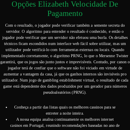
Opções Elizabeth Velocidade De
Pagamento
Com o resultado, o jogador pode verificar também a semente secreta do
servidor. O algoritmo para entender o resultado é conhecido, e então o
jogador pode verificar que um servidor não efetuou uma burla. Os detalhes
técnicos ficam escondidos num interface web fácil sobre utilizar, mas um
utilizador pode verificá-lo com ferramentas externas ou locais. Quando
implementado corretamente, o algoritmo PRNG, lo que o Mersenne Twister
garantirá, que os jogos são junto justos e imprevisíveis. Contudo, por canon o
jogador terá de confiar que o software não foi viciado em virtude de
aumentar a vantagem da casa, já que os ganhos internos são invisíveis pro
utilizador. Num jogo de gambling establishment virtual, o resultado de cada
game está dependente dos dados produzidos por um gerador para números
pseudoaleatórios (PRNG).
Conheça a partir das listas quais os melhores cassinos para se
entreter a noite inteira.
A nossa equipa analisa continuamente os melhores internet
casinos em Portugal, reunindo recomendações baseadas no ano de