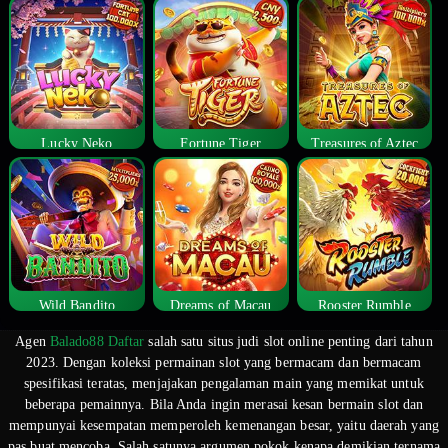
Lucky Neko
Fortune Tiger
Treasures of Aztec
Wild Bandito
Dreams of Macau
Rooster Rumble
Agen
Balado88 Daftar
salah satu situs judi slot online penting dari tahun
2023. Dengan koleksi permainan slot yang bermacam dan bermacam
spesifikasi teratas, menjajakan pengalaman main yang memikat untuk
beberapa pemainnya. Bila Anda ingin merasai kesan bermain slot dan
mempunyai kesempatan memperoleh kemenangan besar, yaitu daerah yang
pas buat mencoba. Salah satunya argumen pokok kenapa demikian ternama