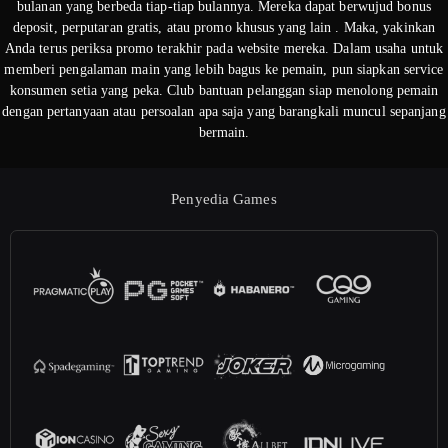
bulanan yang berbeda tiap-tiap bulannya. Mereka dapat berwujud bonus
deposit, perputaran gratis, atau promo khusus yang lain . Maka, yakinkan
Anda terus periksa promo terakhir pada website mereka. Dalam usaha untuk
memberi pengalaman main yang lebih bagus ke pemain, pun siapkan service
konsumen setia yang peka. Club bantuan pelanggan siap menolong pemain
dengan pertanyaan atau persoalan apa saja yang barangkali muncul sepanjang
bermain.
Penyedia Games