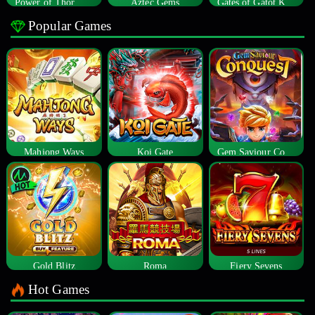
Power of Thor Megaways
Aztec Gems
Gates of Gatot Kaca
Popular Games
Mahjong Ways
Koi Gate
Gem Saviour Conquest
Gold Blitz
Roma
Fiery Sevens
Hot Games