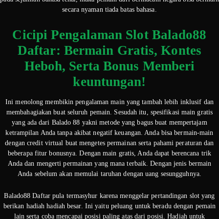
secara nyaman tiada batas bahasa.
Cicipi Pengalaman Slot Balado88
Daftar: Bermain Gratis, Kontes
Heboh, Serta Bonus Memberi
keuntungan!
Ini menolong membikin pengalaman main yang tambah lebih inklusif dan
membahagiakan buat seluruh pemain. Sesudah itu, spesifikasi main gratis
yang ada dari Balado 88 yakni metode yang bagus buat mempertajam
ketrampilan Anda tanpa akibat negatif keuangan. Anda bisa bermain-main
dengan credit virtual buat mengetes permainan serta pahami peraturan dan
beberapa fitur bonusnya. Dengan main gratis, Anda dapat berencana trik
Anda dan mengerti permainan yang mana terbaik. Dengan jenis bermain
Anda sebelum akan memulai taruhan dengan uang sesungguhnya.
Balado88 Daftar pula termasyhur karena menggelar pertandingan slot yang
berikan hadiah hadiah besar. Ini yaitu peluang untuk beradu dengan pemain
lain serta coba mencapai posisi paling atas dari posisi. Hadiah untuk